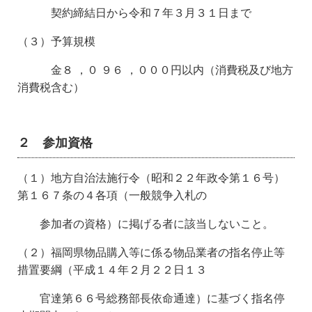
契約締結日から令和７年３月３１日まで
（３）予算規模
金８ ，０ ９６ ，０００円以内（消費税及び地方
消費税含む）
２ 参加資格
（１）地方自治法施行令（昭和２２年政令第１６号）
第１６７条の４各項（一般競争入札の
参加
者の資格）に掲げる者に該当しないこと。
（２）福岡県物品購入等に係る物品業者の指名停止等
措置要綱（平成１４年２月２２日１３
官達
第６６号総務部長依命通達）に基づく指名停