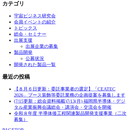
カテゴリ
宇宙ビジネス研究会
会員イベントの紹介
トピックス
総会・セミナー
出展支援
出展企業の募集
製品開発
公募状況
開発された製品一覧
最近の投稿
【８月６日更新：委託事業者の選定】「CEATEC
2026」ブース装飾等委託業務の企画提案を募集します
(7/15更新：総会資料掲載)7/13(月) 福岡県半導体・デジ
タル産業振興会議総会・講演会・交流会を開催
令和８年度 半導体後工程関連製品開発支援事業（二次
募集）
PAGETOP