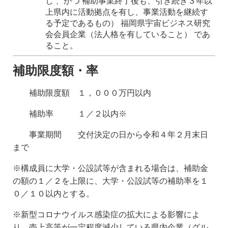
し 、かつ 補助事業終了後も、引き続き３年以
上県内に活動拠点を有し、事業活動を継続す
る予定であるもの） 福岡県宇宙ビジネス研究
会会員企業（法人格を有していること） であ
ること。
補助限度額・率
補助限度額 １，０００万円以内
補助率 １／２以内※
事業期間 交付決定の日から令和４年２月末日
まで
※構成員に大学・公設試等が含まれる場合は、補助金
の額の１／２を上限に、大学・公設試等の補助率を１
０／１０以内とする。
※新型コロナウイルス感染症の拡大による影響によ
り、売上高等が一定程度減少している県内企業（グル