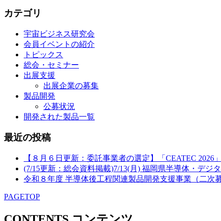
カテゴリ
宇宙ビジネス研究会
会員イベントの紹介
トピックス
総会・セミナー
出展支援
出展企業の募集
製品開発
公募状況
開発された製品一覧
最近の投稿
【８月６日更新：委託事業者の選定】「CEATEC 20
(7/15更新：総会資料掲載)7/13(月) 福岡県半導体
令和８年度 半導体後工程関連製品開発支援事業（二次
PAGETOP
CONTENTS
コンテンツ