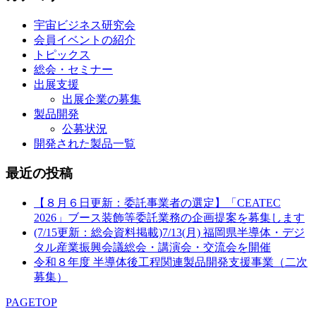
宇宙ビジネス研究会
会員イベントの紹介
トピックス
総会・セミナー
出展支援
出展企業の募集
製品開発
公募状況
開発された製品一覧
最近の投稿
【８月６日更新：委託事業者の選定】「CEATEC
2026」ブース装飾等委託業務の企画提案を募集します
(7/15更新：総会資料掲載)7/13(月) 福岡県半導体・デジ
タル産業振興会議総会・講演会・交流会を開催
令和８年度 半導体後工程関連製品開発支援事業（二次
募集）
PAGETOP