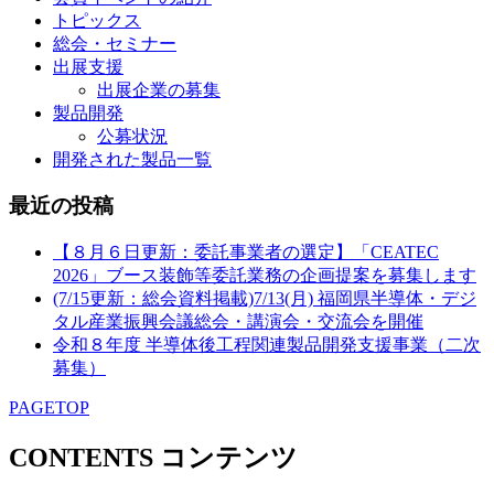
トピックス
総会・セミナー
出展支援
出展企業の募集
製品開発
公募状況
開発された製品一覧
最近の投稿
【８月６日更新：委託事業者の選定】「CEATEC
2026」ブース装飾等委託業務の企画提案を募集します
(7/15更新：総会資料掲載)7/13(月) 福岡県半導体・デジ
タル産業振興会議総会・講演会・交流会を開催
令和８年度 半導体後工程関連製品開発支援事業（二次
募集）
PAGETOP
CONTENTS
コンテンツ