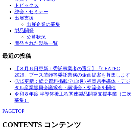
トピックス
総会・セミナー
出展支援
出展企業の募集
製品開発
公募状況
開発された製品一覧
最近の投稿
【８月６日更新：委託事業者の選定】「CEATEC
2026」ブース装飾等委託業務の企画提案を募集します
(7/15更新：総会資料掲載)7/13(月) 福岡県半導体・デジ
タル産業振興会議総会・講演会・交流会を開催
令和８年度 半導体後工程関連製品開発支援事業（二次
募集）
PAGETOP
CONTENTS
コンテンツ